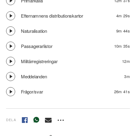
Primärkälla
12m 37s
Efternamnens distributionskartor
4m 29s
Naturalisation
9m 44s
Passagerarlistor
10m 35s
Militärregistreringar
12m
Meddelanden
3m
Frågor/svar
26m 41s
DELA