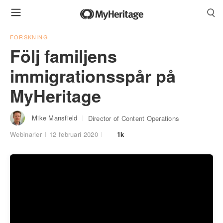
FORSKNING
Följ familjens
immigrationsspår på
MyHeritage
Mike Mansfield
Director of Content Operations
Webinarier
12 februari 2020
1k