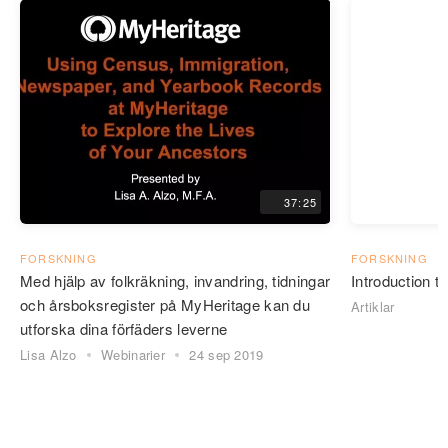
37:25
FORSKNING
FORSKNING
Med hjälp av folkräkning, invandring, tidningar
Introduction 
och årsboksregister på MyHeritage kan du
Artiklar
utforska dina förfäders leverne
Lisa Alzo
Webinarier
24 sep 2019