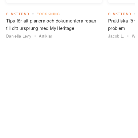
SLÄKTTRÄD
FORSKNING
SLÄKTTRÄD
Tips för att planera och dokumentera resan
Praktiska förkl
till ditt ursprung med MyHeritage
problem
Daniella Levy
Artiklar
Jacob L.
Web