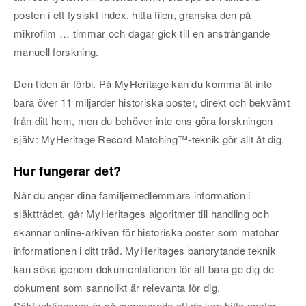
posten i ett fysiskt index, hitta filen, granska den på
mikrofilm … timmar och dagar gick till en ansträngande
manuell forskning.
Den tiden är förbi. På MyHeritage kan du komma åt inte
bara över 11 miljarder historiska poster, direkt och bekvämt
från ditt hem, men du behöver inte ens göra forskningen
själv: MyHeritage Record Matching™-teknik gör allt åt dig.
Hur fungerar det?
När du anger dina familjemedlemmars information i
släktträdet, går MyHeritages algoritmer till handling och
skannar online-arkiven för historiska poster som matchar
informationen i ditt träd. MyHeritages banbrytande teknik
kan söka igenom dokumentationen för att bara ge dig de
dokument som sannolikt är relevanta för dig.
Sökfunktionerna är så avancerade att de kan hitta poster