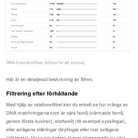
DNA-översiktsfliken (klicka för att zooma)
Här är en detaljerad beskrivning av filtren.
Filtrering efter förhållande
Med hjälp av relationsfiltret kan du enkelt se hur många av
DNA-matchningarna som är nära familj (närmaste familj
genom första kusiner), storfamilj (till exempel sysslingar),
eller avlägsna släktingar (bryllingar eller mer avlägsna
släktingar). Vissa användare är mer intresserade av nära