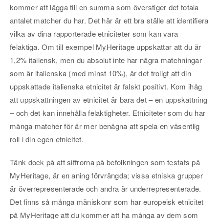
kommer att lägga till en summa som överstiger det totala
antalet matcher du har. Det här är ett bra ställe att identifiera
vilka av dina rapporterade etniciteter som kan vara
felaktiga. Om till exempel MyHeritage uppskattar att du är
1,2% italiensk, men du absolut inte har några matchningar
som är italienska (med minst 10%), är det troligt att din
uppskattade italienska etnicitet är falskt positivt. Kom ihåg
att uppskattningen av etnicitet är bara det – en uppskattning
– och det kan innehålla felaktigheter. Etniciteter som du har
många matcher för är mer benägna att spela en väsentlig
roll i din egen etnicitet.
Tänk dock på att siffrorna på befolkningen som testats på
MyHeritage, är en aning förvrängda; vissa etniska grupper
är överrepresenterade och andra är underrepresenterade.
Det finns så många mäniskonr som har europeisk etnicitet
på MyHeritage att du kommer att ha många av dem som