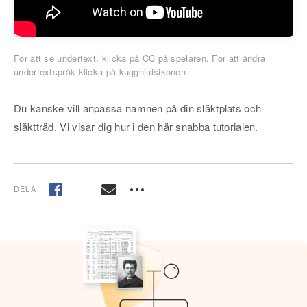
För att se undertext, klicka på CC på spelaren. För att ändra
undertextspråk klicka på kugghjulsikonen
Du kanske vill anpassa namnen på din släktplats och
släktträd. Vi visar dig hur i den här snabba tutorialen.
DELA